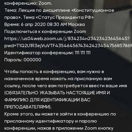
конференцию: Zoom.
Тема: Лекция по дисциплине «Конституционное
право». Тема «Статус Президента РФ»
Время: 6 апр 2020 08:30 AM Москва
Подключиться к конференции Zoom
https://us04web.zoom.us/j/834234н23423423645645?
pwd=T1Q2U1R3ejVuVTF435464567434242345475685786
Идентификатор конференции: 111 111 111
Пароль: 000000
Чтобы попасть в конференцию, вам нужно в
назначенное время нажать на присланную вам
ссылку, после чего вам потребуется ввести ваше имя
(ОБЯЗАТЕЛЬНО УКАЗЫВАТЬ НАСТОЯЩИЕ ИМЯ И
ФАМИЛИЮ ДЛЯ ИДЕНТИФИКАЦИИ ВАС
ПРЕПОДАВАТЕЛЯМИ).
Кроме этого, вы можете зайти в конференцию по
присланному идентификатору и паролю
конференции, нажав в приложении Zoom кнопку